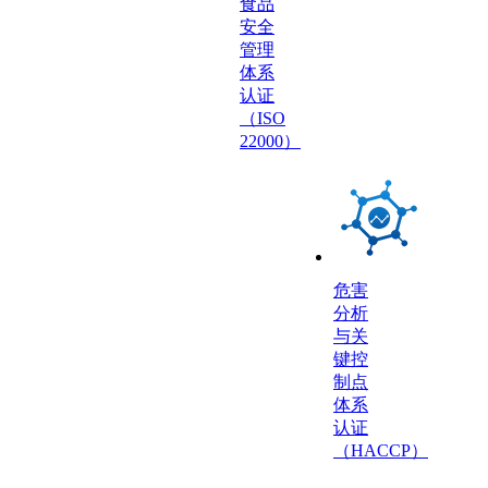
食品
安全
管理
体系
认证
（ISO
22000）
危害
分析
与关
键控
制点
体系
认证
（HACCP）