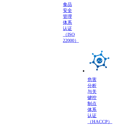
食品
安全
管理
体系
认证
（ISO
22000）
危害
分析
与关
键控
制点
体系
认证
（HACCP）