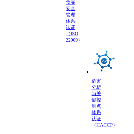
食品
安全
管理
体系
认证
（ISO
22000）
危害
分析
与关
键控
制点
体系
认证
（HACCP）