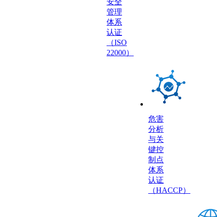
安全
管理
体系
认证
（ISO
22000）
危害
分析
与关
键控
制点
体系
认证
（HACCP）