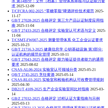
求 第14部分：文件（档案）管理体系审核与认证能力要
求
2025-12-09
T/CFCRA 002-2025 “零糖零脂”啤酒评价技术规范
2025-
11-17
GB/T 27028-2025 合格评定 第三方产品认证制度应用指
南
2025-11-04
GB/T 27433-2025 合格评定 实验室认可术语与定义
2025-
11-04
T/CSMT-FW007-2025 测量管理体系 化工企业认证要求
2025-10-23
GB/T 21716.3-2025 健康信息学 公钥基础设施 第3部分:
认证机构的规范化管理
2025-10-11
GB/T 27043-2025 合格评定 能力验证提供者能力的通用
要求
2025-08-02
CNAS-AL06-2024 实验室认可领域分类
2025-05-21
QB/T 2745-2025 烹饪黄酒
2025-05-14
CNAS-RL03-2025 实验室和检验机构认可收费管理规则
2025-04-30
DB21/T 4109-2025 生产企业实验室间比对指南
2025-03-
14
GB/Z 27032-2025 合格评定 过程认证方案指南与示例
2025-03-13
GB/Z 27021.13-2025 合格评定 管理体系审核认证机构要