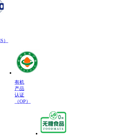
MS）
有机
产品
认证
（OP）