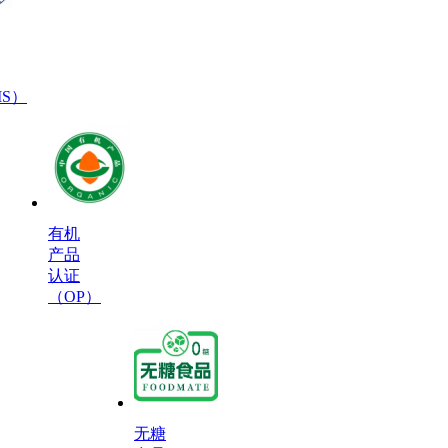
MS）
有机
产品
认证
（OP）
无糖