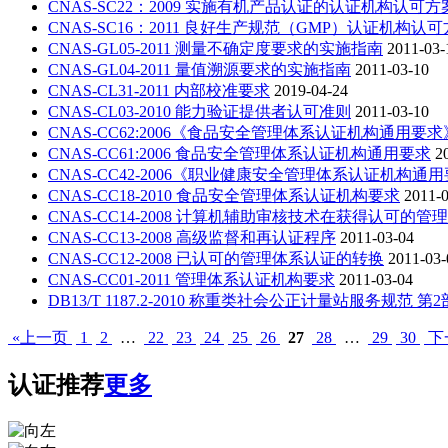
CNAS-SC22：2009 实施有机产品认证的认证机构认可方
CNAS-SC16：2011 良好生产规范（GMP）认证机构认
CNAS-GL05-2011 测量不确定度要求的实施指南
2011-03-
CNAS-GL04-2011 量值溯源要求的实施指南
2011-03-10
CNAS-CL31-2011 内部校准要求
2019-04-24
CNAS-CL03-2010 能力验证提供者认可准则
2011-03-10
CNAS-CC62:2006《食品安全管理体系认证机构通用要
CNAS-CC61:2006 食品安全管理体系认证机构通用要求
2
CNAS-CC42-2006《职业健康安全管理体系认证机构
CNAS-CC18-2010 食品安全管理体系认证机构要求
2011-
CNAS-CC14-2008 计算机辅助审核技术在获得认可的
CNAS-CC13-2008 高级监督和再认证程序
2011-03-04
CNAS-CC12-2008 已认可的管理体系认证的转换
2011-03-
CNAS-CC01-2011 管理体系认证机构要求
2011-03-04
DB13/T 1187.2-2010 称重类社会公正计量站服务规范
«上一页
1
2
…
22
23
24
25
26
27
28
…
29
30
下
认证推荐
更多