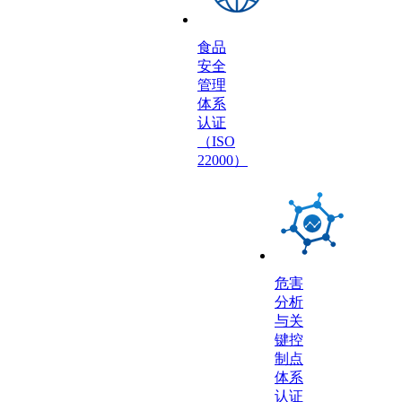
食品
安全
管理
体系
认证
（ISO
22000）
危害
分析
与关
键控
制点
体系
认证